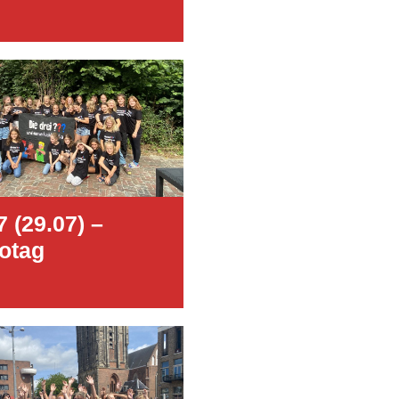
7 (29.07) –
otag