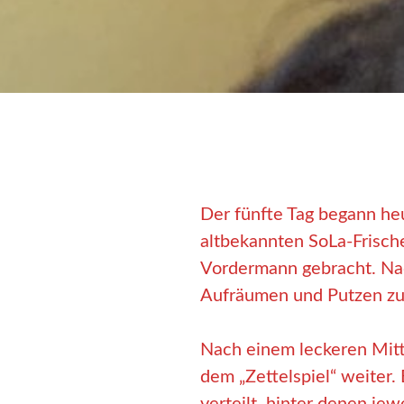
Der fünfte Tag begann he
altbekannten SoLa-Frisch
Vordermann gebracht. Na
Aufräumen und Putzen zug
Nach einem leckeren Mitt
dem „Zettelspiel“ weiter