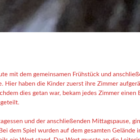
ute mit dem gemeinsamen Frühstück und anschließ
e. Hier haben die Kinder zuerst ihre Zimmer aufger
chdem dies getan war, bekam jedes Zimmer einen 
eteilt.
agessen und der anschließenden Mittagspause, gi
. Bei dem Spiel wurden auf dem gesamten Gelände i